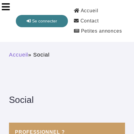
Aller au contenu principal
Accueil
Contact
Se connecter
Petites annonces
Vous êtes ici
Accueil
» Social
Social
PROFESSIONNEL ?