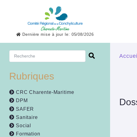
Aller au contenu principal
Dernière mise à jour le: 05/08/2026
Formulaire de
Recherche
Vo
Accuei
recherche
Rubriques
CRC Charente-Maritime
Doss
DPM
SAFER
Sanitaire
Social
Formation