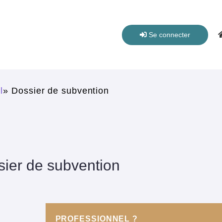
Se connecter
us êtes ici
l
» Dossier de subvention
ier de subvention
PROFESSIONNEL ?