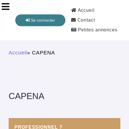
Aller au contenu principal
Accueil
Contact
Se connecter
Petites annonces
Vous êtes ici
Accueil
» CAPENA
CAPENA
PROFESSIONNEL ?